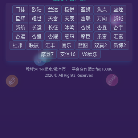
首页
我们是谁
企业简报
业务范围
联系方式
产品帮助