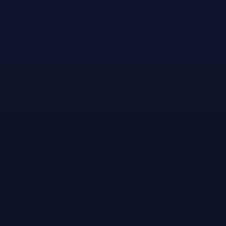
。集团信誉与资金有保障，作为一个值得信赖和可靠的登录客户
解答及咨询。