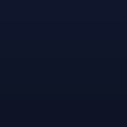
端app线上，受到广大用户的大力支持。