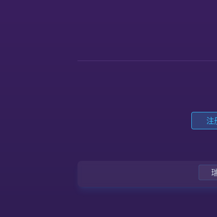
跳转到内容
申请创建安信账号
首页
我们是谁
企业简报
业务范围
联系方式
产品帮助