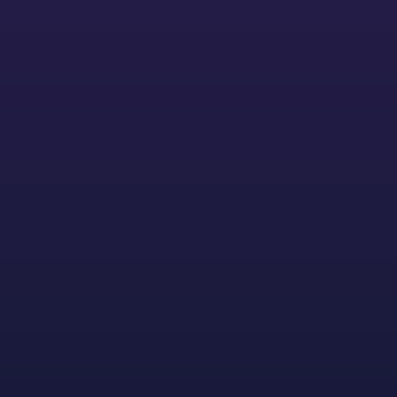
©2019
摩天4注册登录地址
可通过以下途径摩天4注册登录地址会员。